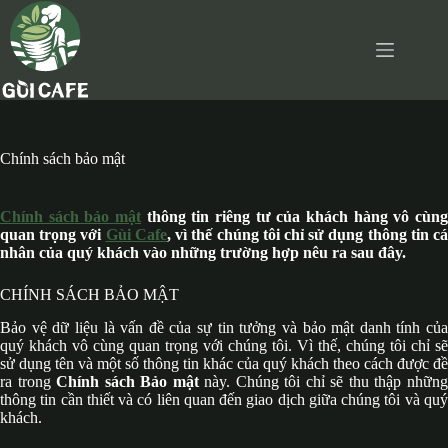
Chuyển
đến
phần
nội
dung
Chính sách bảo mật
Chính sách bảo mật
thông tin r
iêng tư của khách hàng vô cùng
quan trọng với
Gùi Cafe
, vì thế chúng tôi chỉ sử dụng thông tin c
nhân của quý khách vào những trường hợp nêu ra sau đây.
CHÍNH SÁCH BẢO MẬT
Bảo vệ dữ liệu là vấn đề của sự tin tưởng và bảo mật danh tính của
quý khách vô cùng quan trọng với chúng tôi. Vì thế, chúng tôi chỉ sẽ
sử dụng tên và một số thông tin khác của quý khách theo cách được đề
ra trong
Chính sách Bảo mật
này. Chúng tôi chỉ sẽ thu thập nhữn
thông tin cần thiết và có liên quan đến giao dịch giữa chúng tôi và quý
khách.